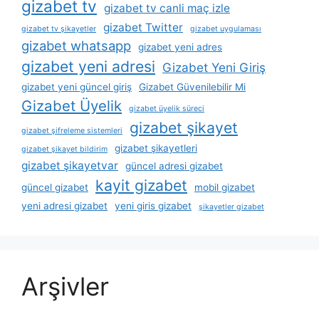
gizabet tv
gizabet tv canli maç izle
gizabet Twitter
gizabet tv şikayetler
gizabet uygulaması
gizabet whatsapp
gizabet yeni adres
gizabet yeni adresi
Gizabet Yeni Giriş
gizabet yeni güncel giriş
Gizabet Güvenilebilir Mi
Gizabet Üyelik
gizabet üyelik süreci
gizabet şikayet
gizabet şifreleme sistemleri
gizabet şikayetleri
gizabet şikayet bildirim
gizabet şikayetvar
güncel adresi gizabet
kayit gizabet
güncel gizabet
mobil gizabet
yeni adresi gizabet
yeni giris gizabet
şikayetler gizabet
Arşivler