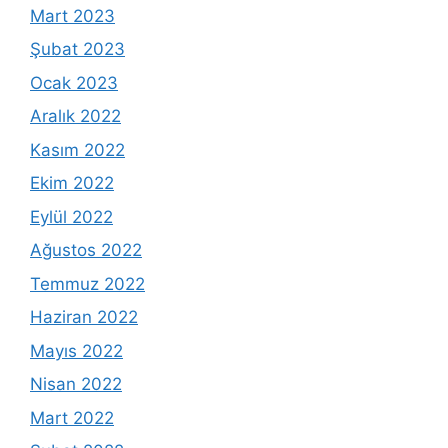
Mart 2023
Şubat 2023
Ocak 2023
Aralık 2022
Kasım 2022
Ekim 2022
Eylül 2022
Ağustos 2022
Temmuz 2022
Haziran 2022
Mayıs 2022
Nisan 2022
Mart 2022