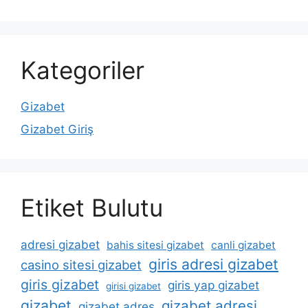
Kategoriler
Gizabet
Gizabet Giriş
Etiket Bulutu
adresi gizabet
bahis sitesi gizabet
canli gizabet
giris adresi gizabet
casino sitesi gizabet
giris gizabet
giris yap gizabet
girisi gizabet
gizabet
gizabet adresi
gizabet adres