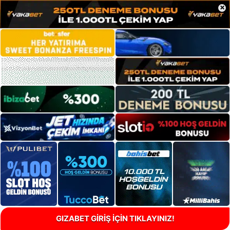
×
GIZABET GİRİŞ İÇİN TIKLAYINIZ!