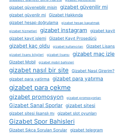
gizabet güvenilir mi
gizabet güvenebilir misin
gizabet güvenlir mi
Gizabet Hakkında
gizabet hesap doğrulama
gizabet hesap kapatmak
gizabet instagram
gizabet kayit
gizabet hizmetleri
gizabet kayıt i̇şlemi
Gizabet Kayıt Prosedürü
gizabet kaç oldu
Gizabet Lisans
gizabet kullanıcıları
gizabet maç izle
gizabet lisans bilgileri
gizabet lisansı
Gizabet Mobil
gizabet mobil bahisleri
gizabet nasıl bir site
Gizabet Nasıl Girerim?
gizabet para yatırma
gizabet para yatirma
gizabet para çekme
gizabet promosyon
gizabet promosyonları
Gizabet Sanal Sporlar
gizabet sitesi
gizabet sitesi lisanslı mı
gizabet slot oyunları
Gizabet Spor Bahisleri
Gizabet Sıkça Sorulan Sorular
gizabet telegram