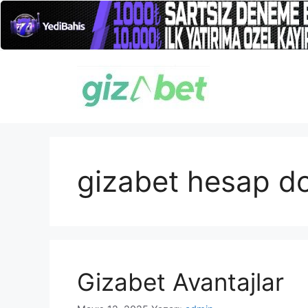
İçeriğe
atla
gizabet hesap d
Gizabet Avantajlar