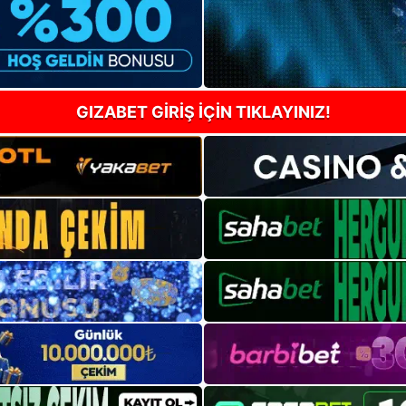
GIZABET GİRİŞ İÇİN TIKLAYINIZ!