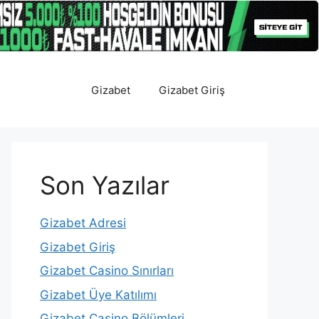
Gizabet
Gizabet Giriş
Son Yazılar
Gizabet Adresi
Gizabet Giriş
Gizabet Casino Sınırları
Gizabet Üye Katılımı
Gizabet Casino Bölümleri