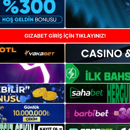
GIZABET GİRİŞ İÇİN TIKLAYINIZ!