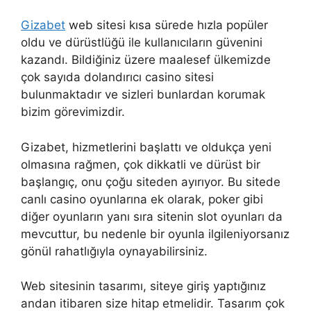
Gizabet
web sitesi kısa sürede hızla popüler
oldu ve dürüstlüğü ile kullanıcıların güvenini
kazandı. Bildiğiniz üzere maalesef ülkemizde
çok sayıda dolandırıcı casino sitesi
bulunmaktadır ve sizleri bunlardan korumak
bizim görevimizdir.
Gizabet, hizmetlerini başlattı ve oldukça yeni
olmasına rağmen, çok dikkatli ve dürüst bir
başlangıç, onu çoğu siteden ayırıyor. Bu sitede
canlı casino oyunlarına ek olarak, poker gibi
diğer oyunların yanı sıra sitenin slot oyunları da
mevcuttur, bu nedenle bir oyunla ilgileniyorsanız
gönül rahatlığıyla oynayabilirsiniz.
Web sitesinin tasarımı, siteye giriş yaptığınız
andan itibaren size hitap etmelidir. Tasarım çok