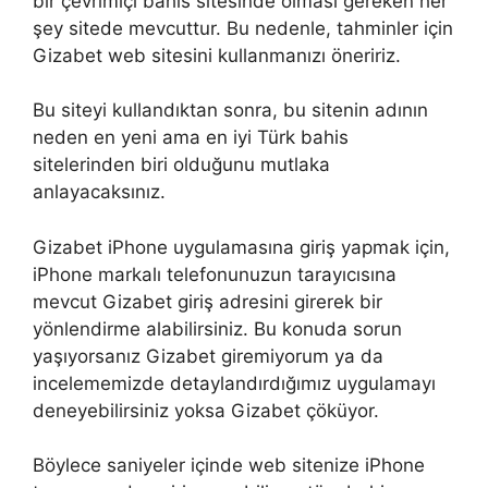
bir çevrimiçi bahis sitesinde olması gereken her
şey sitede mevcuttur. Bu nedenle, tahminler için
Gizabet web sitesini kullanmanızı öneririz.
Bu siteyi kullandıktan sonra, bu sitenin adının
neden en yeni ama en iyi Türk bahis
sitelerinden biri olduğunu mutlaka
anlayacaksınız.
Gizabet iPhone uygulamasına giriş yapmak için,
iPhone markalı telefonunuzun tarayıcısına
mevcut Gizabet giriş adresini girerek bir
yönlendirme alabilirsiniz. Bu konuda sorun
yaşıyorsanız Gizabet giremiyorum ya da
incelememizde detaylandırdığımız uygulamayı
deneyebilirsiniz yoksa Gizabet çöküyor.
Böylece saniyeler içinde web sitenize iPhone