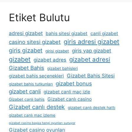
Etiket Bulutu
adresi gizabet
bahis sitesi gizabet
canli gizabet
giris adresi gizabet
casino sitesi gizabet
giris gizabet
giris yap gizabet
girisi gizabet
gizabet
gizabet adresi
gizabet adres
Gizabet Bahis
gizabet bahisleri
Gizabet Bahis Sitesi
gizabet bahis seçenekleri
gizabet bonus
gizabet bahis tutkunları
gizabet canli
gizabet canli maç izle
Gizabet canlı casino
Gizabet canlı bahis
Gizabet canlı destek
gizabet canlı destek hattı
gizabet canlı maç izleme
gizabet casino başka hangi oyunları sunuyor
Gizabet casino oyunları