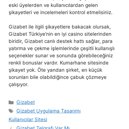
eski üyelerden ve kullanıcılardan gelen
şikayetleri ve incelemeleri kontrol etmelisiniz.
Gizabet ile ilgili şikayetlere bakacak olursak,
Gizabet Türkiye’nin en iyi casino sitelerinden
biridir, Gizabet canlı destek hattı sağlar, para
yatırma ve çekme işlemlerinde çeşitli kullanışlı
seçenekler sunar ve sonunda görebileceğiniz
renkli bonuslar vardır. Kumarhane sitesinde
şikayet yok. Öte yandan şirket, en küçük
sorunları bile olabildiğince çabuk çözmeye
çalışıyor.
Kategoriler
Gizabet
Etiketler
Gizabet Uygulama Tasarımı
Kullanıcılar Sitesi
Gizabet Telgrafı Var Mı