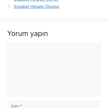
Gizabet Hesabı Oluştur
Yorum yapın
Yorum
İsim