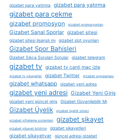
gizabet para yatırma
gizabet para yatirma
gizabet para çekme
gizabet promosyon
gizabet promosyonları
Gizabet Sanal Sporlar
gizabet sitesi
gizabet sitesi lisanslı mı
gizabet slot oyunları
Gizabet Spor Bahisleri
Gizabet Sıkça Sorulan Sorular
gizabet telegram
gizabet tv
gizabet tv canli maç izle
gizabet Twitter
gizabet tv şikayetler
gizabet uygulaması
gizabet whatsapp
gizabet yeni adres
gizabet yeni adresi
Gizabet Yeni Giriş
gizabet yeni güncel giriş
Gizabet Güvenilebilir Mi
Gizabet Üyelik
gizabet üyelik süreci
gizabet şikayet
gizabet şifreleme sistemleri
gizabet şikayetleri
gizabet şikayet bildirim
gizabet şikayetvar
güncel adresi gizabet