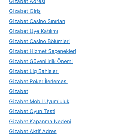
Gizabet Adresi
Gizabet Giriş
Gizabet Casino Sınırları
Gizabet Üye Katılımı
Gizabet Casino Bölümleri
Gizabet Hizmet Seçenekleri
Gizabet Güvenilirlik Önemi
Gizabet Lig Bahisleri
Gizabet Poker İlerlemesi
Gizabet
Gizabet Mobil Uyumluluk
Gizabet Oyun Testi
Gizabet Kapanma Nedeni
Gizabet Aktif Adres