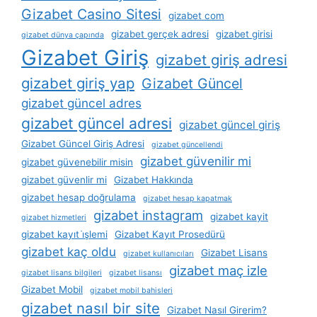
Gizabet Casino Sitesi
gizabet com
gizabet gerçek adresi
gizabet girisi
gizabet dünya çapında
Gizabet Giriş
gizabet giriş adresi
gizabet giriş yap
Gizabet Güncel
gizabet güncel adres
gizabet güncel adresi
gizabet güncel giriş
Gizabet Güncel Giriş Adresi
gizabet güncellendi
gizabet güvenilir mi
gizabet güvenebilir misin
gizabet güvenlir mi
Gizabet Hakkında
gizabet hesap doğrulama
gizabet hesap kapatmak
gizabet instagram
gizabet kayit
gizabet hizmetleri
gizabet kayıt i̇şlemi
Gizabet Kayıt Prosedürü
gizabet kaç oldu
Gizabet Lisans
gizabet kullanıcıları
gizabet maç izle
gizabet lisans bilgileri
gizabet lisansı
Gizabet Mobil
gizabet mobil bahisleri
gizabet nasıl bir site
Gizabet Nasıl Girerim?