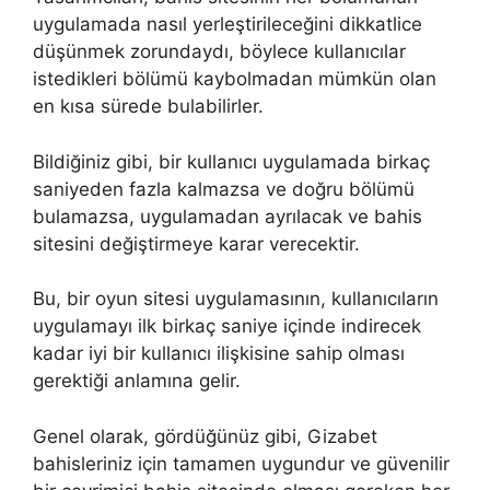
uygulamada nasıl yerleştirileceğini dikkatlice
düşünmek zorundaydı, böylece kullanıcılar
istedikleri bölümü kaybolmadan mümkün olan
en kısa sürede bulabilirler.
Bildiğiniz gibi, bir kullanıcı uygulamada birkaç
saniyeden fazla kalmazsa ve doğru bölümü
bulamazsa, uygulamadan ayrılacak ve bahis
sitesini değiştirmeye karar verecektir.
Bu, bir oyun sitesi uygulamasının, kullanıcıların
uygulamayı ilk birkaç saniye içinde indirecek
kadar iyi bir kullanıcı ilişkisine sahip olması
gerektiği anlamına gelir.
Genel olarak, gördüğünüz gibi, Gizabet
bahisleriniz için tamamen uygundur ve güvenilir