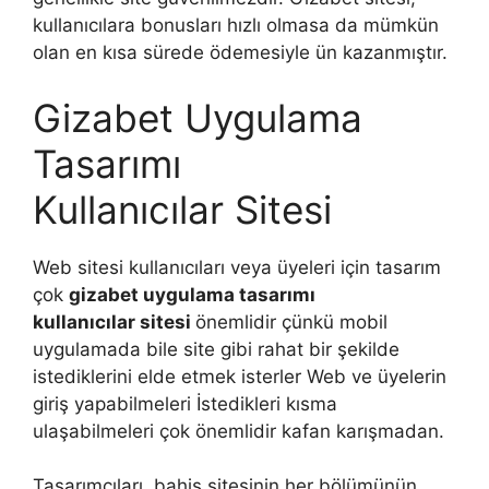
kullanıcılara bonusları hızlı olmasa da mümkün
olan en kısa sürede ödemesiyle ün kazanmıştır.
Gizabet Uygulama
Tasarımı
Kullanıcılar Sitesi
Web sitesi kullanıcıları veya üyeleri için tasarım
çok
gizabet uygulama tasarımı
kullanıcılar sitesi
önemlidir çünkü mobil
uygulamada bile site gibi rahat bir şekilde
istediklerini elde etmek isterler Web ve üyelerin
giriş yapabilmeleri İstedikleri kısma
ulaşabilmeleri çok önemlidir kafan karışmadan.
Tasarımcıları, bahis sitesinin her bölümünün