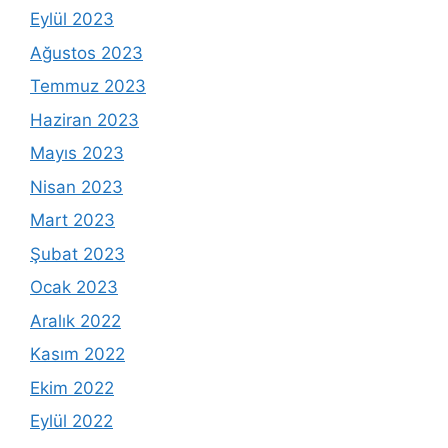
Eylül 2023
Ağustos 2023
Temmuz 2023
Haziran 2023
Mayıs 2023
Nisan 2023
Mart 2023
Şubat 2023
Ocak 2023
Aralık 2022
Kasım 2022
Ekim 2022
Eylül 2022