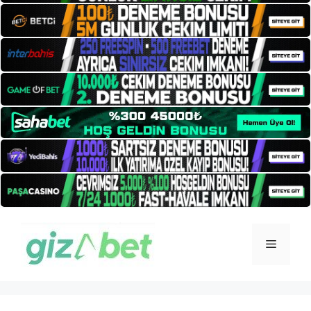
İçeriğe
atla
Menü