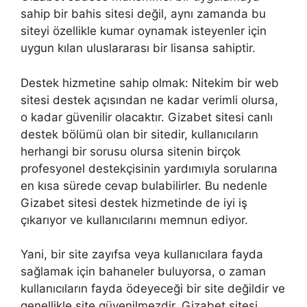
sahip bir bahis sitesi değil, aynı zamanda bu
siteyi özellikle kumar oynamak isteyenler için
uygun kılan uluslararası bir lisansa sahiptir.
Destek hizmetine sahip olmak: Nitekim bir web
sitesi destek açısından ne kadar verimli olursa,
o kadar güvenilir olacaktır. Gizabet sitesi canlı
destek bölümü olan bir sitedir, kullanıcıların
herhangi bir sorusu olursa sitenin birçok
profesyonel destekçisinin yardımıyla sorularına
en kısa sürede cevap bulabilirler. Bu nedenle
Gizabet sitesi destek hizmetinde de iyi iş
çıkarıyor ve kullanıcılarını memnun ediyor.
Yani, bir site zayıfsa veya kullanıcılara fayda
sağlamak için bahaneler buluyorsa, o zaman
kullanıcıların fayda ödeyeceği bir site değildir ve
genellikle site güvenilmezdir. Gizabet sitesi,