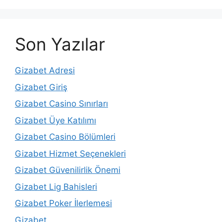
Son Yazılar
Gizabet Adresi
Gizabet Giriş
Gizabet Casino Sınırları
Gizabet Üye Katılımı
Gizabet Casino Bölümleri
Gizabet Hizmet Seçenekleri
Gizabet Güvenilirlik Önemi
Gizabet Lig Bahisleri
Gizabet Poker İlerlemesi
Gizabet