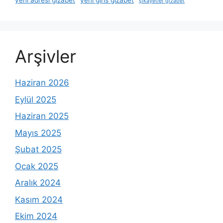
yeni adresi gizabet
yeni giris gizabet
şikayetler gizabet
Arşivler
Haziran 2026
Eylül 2025
Haziran 2025
Mayıs 2025
Şubat 2025
Ocak 2025
Aralık 2024
Kasım 2024
Ekim 2024