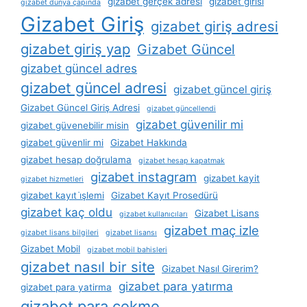
gizabet gerçek adresi
gizabet girisi
gizabet dünya çapında
Gizabet Giriş
gizabet giriş adresi
gizabet giriş yap
Gizabet Güncel
gizabet güncel adres
gizabet güncel adresi
gizabet güncel giriş
Gizabet Güncel Giriş Adresi
gizabet güncellendi
gizabet güvenilir mi
gizabet güvenebilir misin
gizabet güvenlir mi
Gizabet Hakkında
gizabet hesap doğrulama
gizabet hesap kapatmak
gizabet instagram
gizabet kayit
gizabet hizmetleri
gizabet kayıt i̇şlemi
Gizabet Kayıt Prosedürü
gizabet kaç oldu
Gizabet Lisans
gizabet kullanıcıları
gizabet maç izle
gizabet lisans bilgileri
gizabet lisansı
Gizabet Mobil
gizabet mobil bahisleri
gizabet nasıl bir site
Gizabet Nasıl Girerim?
gizabet para yatırma
gizabet para yatirma
gizabet para çekme