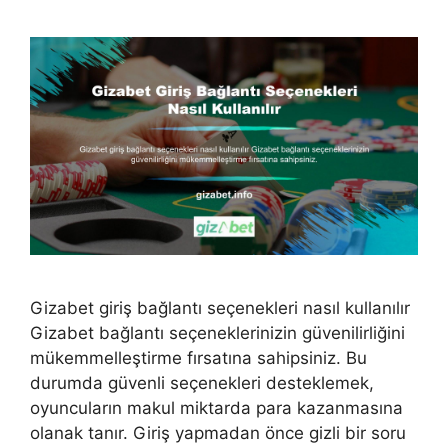
Gizabet giriş bağlantı seçenekleri nasıl kullanılır
Gizabet bağlantı seçeneklerinizin güvenilirliğini
mükemmelleştirme fırsatına sahipsiniz. Bu
durumda güvenli seçenekleri desteklemek,
oyuncuların makul miktarda para kazanmasına
olanak tanır. Giriş yapmadan önce gizli bir soru