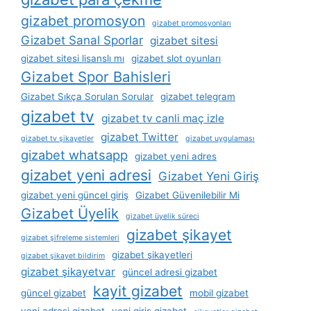
gizabet promosyon
gizabet promosyonları
Gizabet Sanal Sporlar
gizabet sitesi
gizabet sitesi lisanslı mı
gizabet slot oyunları
Gizabet Spor Bahisleri
Gizabet Sıkça Sorulan Sorular
gizabet telegram
gizabet tv
gizabet tv canli maç izle
gizabet Twitter
gizabet tv şikayetler
gizabet uygulaması
gizabet whatsapp
gizabet yeni adres
gizabet yeni adresi
Gizabet Yeni Giriş
gizabet yeni güncel giriş
Gizabet Güvenilebilir Mi
Gizabet Üyelik
gizabet üyelik süreci
gizabet şikayet
gizabet şifreleme sistemleri
gizabet şikayetleri
gizabet şikayet bildirim
gizabet şikayetvar
güncel adresi gizabet
kayit gizabet
güncel gizabet
mobil gizabet