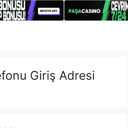
fonu Giriş Adresi