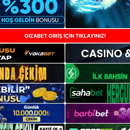
GIZABET GİRİŞ İÇİN TIKLAYINIZ!