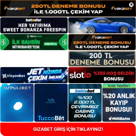
×
GIZABET GİRİŞ İÇİN TIKLAYINIZ!