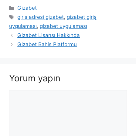
Kategoriler
Gizabet
Etiketler
giris adresi gizabet
,
gizabet giriş
uygulaması
,
gizabet uygulaması
Gizabet Lisansı Hakkında
Gizabet Bahis Platformu
Yorum yapın
Yorum