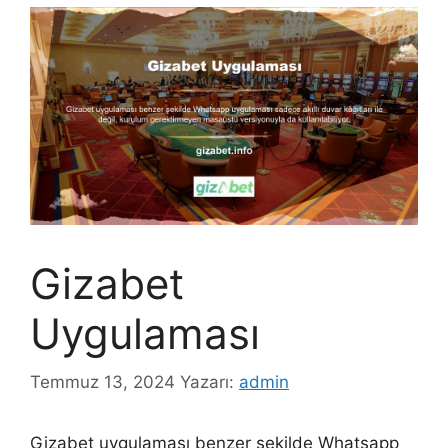
Gizabet
Uygulaması
Temmuz 13, 2024
Yazarı:
admin
Gizabet uygulaması benzer şekilde Whatsapp