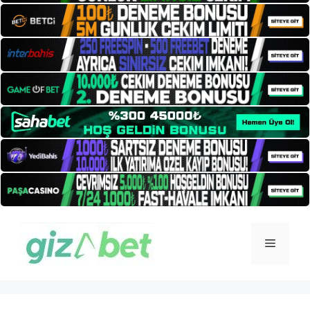
İçeriğe
atla
Menü