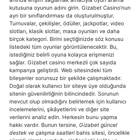
kutusuna oyunun adını girin. Gizabet Casino’nun
ayrı bir sınıflandırması da oluşturulmuştur.
Turnuvalar, çekilişler, ödüller, jackpotlar, video
slotları, klasik slotlar, masa oyunları ve daha
birçok kategori. Birini seçtiğinizde söz konusu
listedeki tüm oyunlar görüntülenecektir. Bu,
istediğiniz belirli oyuna kolayca erişmenizi
sağlar. Gizabet casino merkezli çok sayıda
kampanya geliştirdi. Web sitesindeki tüm
bileşenler sorunsuz bir şekilde çalışmaktadır.
Doğal olarak kullanıcı bir siteye üye olduğunda
sitenin güvenilirliğinin bilincindedir. Sorunun
mevcut olup olmadığını belirlemek için kullanıcı
incelemelerini, şikâyetlerini ve diğer site
verilerini analiz edin. Herkesin bunu yapma
hakkı vardır. Bunun tersine,
Gizabet güncel
destek ve çalışma saatleri
bahis sitesi, öncelikle