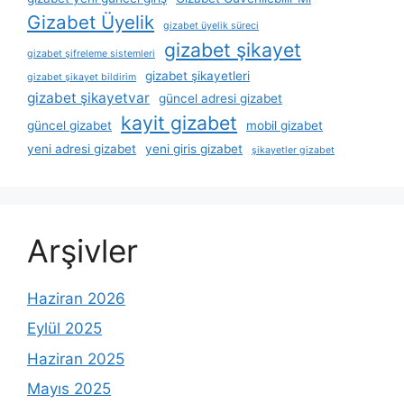
Gizabet Üyelik
gizabet üyelik süreci
gizabet şikayet
gizabet şifreleme sistemleri
gizabet şikayetleri
gizabet şikayet bildirim
gizabet şikayetvar
güncel adresi gizabet
kayit gizabet
güncel gizabet
mobil gizabet
yeni adresi gizabet
yeni giris gizabet
şikayetler gizabet
Arşivler
Haziran 2026
Eylül 2025
Haziran 2025
Mayıs 2025