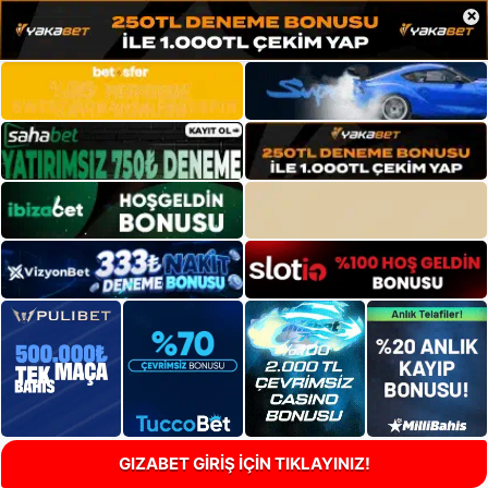
×
GIZABET GİRİŞ İÇİN TIKLAYINIZ!