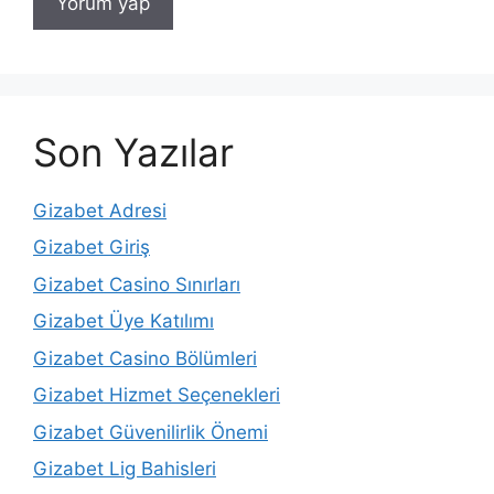
Son Yazılar
Gizabet Adresi
Gizabet Giriş
Gizabet Casino Sınırları
Gizabet Üye Katılımı
Gizabet Casino Bölümleri
Gizabet Hizmet Seçenekleri
Gizabet Güvenilirlik Önemi
Gizabet Lig Bahisleri