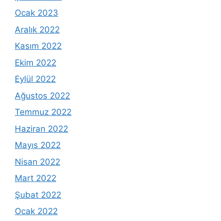
Ocak 2023
Aralık 2022
Kasım 2022
Ekim 2022
Eylül 2022
Ağustos 2022
Temmuz 2022
Haziran 2022
Mayıs 2022
Nisan 2022
Mart 2022
Şubat 2022
Ocak 2022