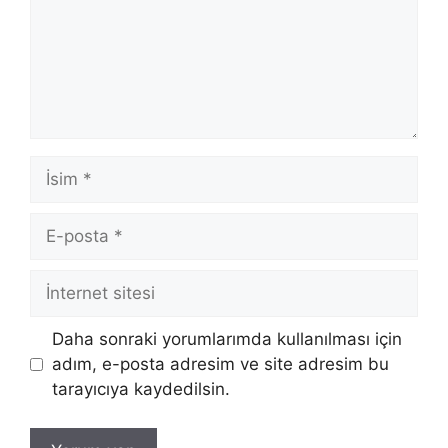
İsim
E-
posta
İnternet
sitesi
Daha sonraki yorumlarımda kullanılması için
adım, e-posta adresim ve site adresim bu
tarayıcıya kaydedilsin.