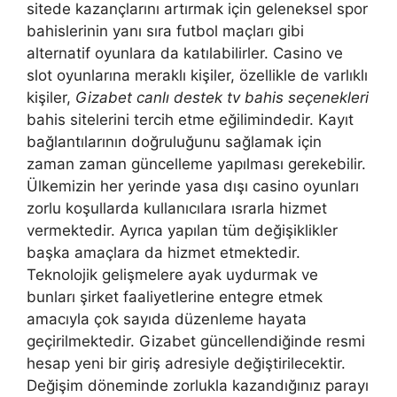
sitede kazançlarını artırmak için geleneksel spor
bahislerinin yanı sıra futbol maçları gibi
alternatif oyunlara da katılabilirler. Casino ve
slot oyunlarına meraklı kişiler, özellikle de varlıklı
kişiler,
Gizabet canlı destek tv bahis seçenekleri
bahis sitelerini tercih etme eğilimindedir. Kayıt
bağlantılarının doğruluğunu sağlamak için
zaman zaman güncelleme yapılması gerekebilir.
Ülkemizin her yerinde yasa dışı casino oyunları
zorlu koşullarda kullanıcılara ısrarla hizmet
vermektedir. Ayrıca yapılan tüm değişiklikler
başka amaçlara da hizmet etmektedir.
Teknolojik gelişmelere ayak uydurmak ve
bunları şirket faaliyetlerine entegre etmek
amacıyla çok sayıda düzenleme hayata
geçirilmektedir. Gizabet güncellendiğinde resmi
hesap yeni bir giriş adresiyle değiştirilecektir.
Değişim döneminde zorlukla kazandığınız parayı