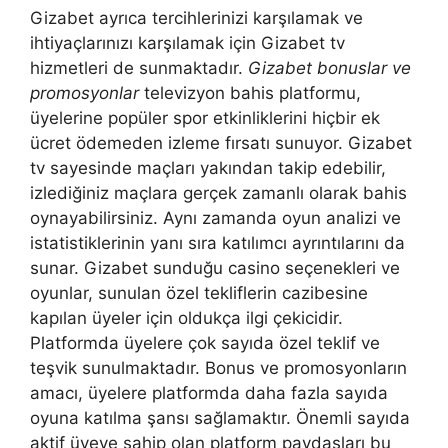
Gizabet ayrıca tercihlerinizi karşılamak ve
ihtiyaçlarınızı karşılamak için Gizabet tv
hizmetleri de sunmaktadır.
Gizabet bonuslar ve
promosyonlar
televizyon bahis platformu,
üyelerine popüler spor etkinliklerini hiçbir ek
ücret ödemeden izleme fırsatı sunuyor. Gizabet
tv sayesinde maçları yakından takip edebilir,
izlediğiniz maçlara gerçek zamanlı olarak bahis
oynayabilirsiniz. Aynı zamanda oyun analizi ve
istatistiklerinin yanı sıra katılımcı ayrıntılarını da
sunar. Gizabet sunduğu casino seçenekleri ve
oyunlar, sunulan özel tekliflerin cazibesine
kapılan üyeler için oldukça ilgi çekicidir.
Platformda üyelere çok sayıda özel teklif ve
teşvik sunulmaktadır. Bonus ve promosyonların
amacı, üyelere platformda daha fazla sayıda
oyuna katılma şansı sağlamaktır. Önemli sayıda
aktif üyeye sahip olan platform paydaşları bu