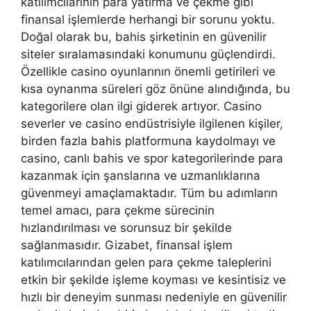
katılımcılarının para yatırma ve çekme gibi
finansal işlemlerde herhangi bir sorunu yoktu.
Doğal olarak bu, bahis şirketinin en güvenilir
siteler sıralamasındaki konumunu güçlendirdi.
Özellikle casino oyunlarının önemli getirileri ve
kısa oynanma süreleri göz önüne alındığında, bu
kategorilere olan ilgi giderek artıyor. Casino
severler ve casino endüstrisiyle ilgilenen kişiler,
birden fazla bahis platformuna kaydolmayı ve
casino, canlı bahis ve spor kategorilerinde para
kazanmak için şanslarına ve uzmanlıklarına
güvenmeyi amaçlamaktadır. Tüm bu adımların
temel amacı, para çekme sürecinin
hızlandırılması ve sorunsuz bir şekilde
sağlanmasıdır. Gizabet, finansal işlem
katılımcılarından gelen para çekme taleplerini
etkin bir şekilde işleme koyması ve kesintisiz ve
hızlı bir deneyim sunması nedeniyle en güvenilir