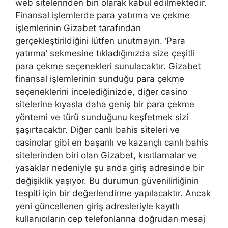
web sitelerinden biri olarak kabul edilmektedir.
Finansal işlemlerde para yatırma ve çekme
işlemlerinin Gizabet tarafından
gerçekleştirildiğini lütfen unutmayın. ‘Para
yatırma’ sekmesine tıkladığınızda size çeşitli
para çekme seçenekleri sunulacaktır. Gizabet
finansal işlemlerinin sunduğu para çekme
seçeneklerini incelediğinizde, diğer casino
sitelerine kıyasla daha geniş bir para çekme
yöntemi ve türü sunduğunu keşfetmek sizi
şaşırtacaktır. Diğer canlı bahis siteleri ve
casinolar gibi en başarılı ve kazançlı canlı bahis
sitelerinden biri olan Gizabet, kısıtlamalar ve
yasaklar nedeniyle şu anda giriş adresinde bir
değişiklik yaşıyor. Bu durumun güvenilirliğinin
tespiti için bir değerlendirme yapılacaktır. Ancak
yeni güncellenen giriş adresleriyle kayıtlı
kullanıcıların cep telefonlarına doğrudan mesaj