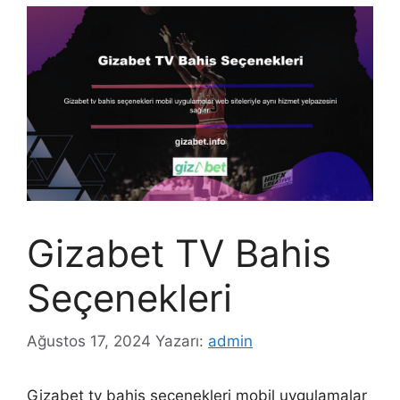
Gizabet TV Bahis
Seçenekleri
Ağustos 17, 2024
Yazarı:
admin
Gizabet tv bahis seçenekleri mobil uygulamalar