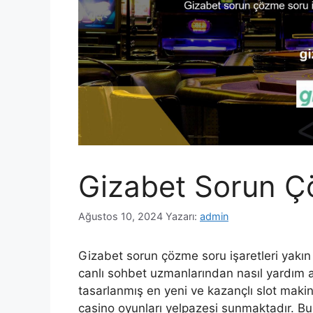
Gizabet Sorun 
Ağustos 10, 2024
Yazarı:
admin
Gizabet sorun çözme soru işaretleri yakın
canlı sohbet uzmanlarından nasıl yardım al
tasarlanmış en yeni ve kazançlı slot makin
casino oyunları yelpazesi sunmaktadır. Bu