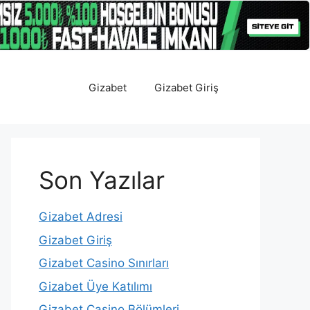
Gizabet
Gizabet Giriş
Son Yazılar
Gizabet Adresi
Gizabet Giriş
Gizabet Casino Sınırları
Gizabet Üye Katılımı
Gizabet Casino Bölümleri