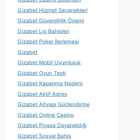
Gizabet Hizmet Seçenekleri
Gizabet Güvenilirlik Önemi
Gizabet Lig Bahisleri
Gizabet Poker İlerlemesi
Gizabet
Gizabet Mobil Uyumluluk
Gizabet Oyun Testi
Gizabet Kapanma Nedeni
Gizabet Aktif Adres
Gizabet Altyapı Güçlendirme
Gizabet Online Casino
Gizabet Piyasa Dayanıklılığı
Gizabet Sosyal Bahis