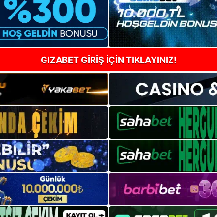
GIZABET GİRİŞ İÇİN TIKLAYINIZ!