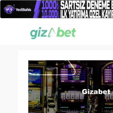
İçeriğe
atla