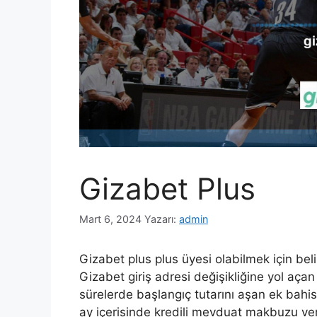
Gizabet Plus
Mart 6, 2024
Yazarı:
admin
Gizabet plus plus üyesi olabilmek için belir
Gizabet giriş adresi değişikliğine yol açan f
sürelerde başlangıç ​​tutarını aşan ek bah
ay içerisinde kredili mevduat makbuzu ve