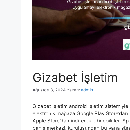
Gizabet İşletim
Ağustos 3, 2024
Yazarı:
admin
Gizabet işletim android işletim sistemiyle
elektronik mağaza Google Play Store’dan in
Apple Store’dan indirerek edinebilirler. Spor
bahis merkezi, kuruluşundan bu yana sür