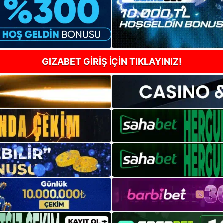
GIZABET GİRİŞ İÇİN TIKLAYINIZ!