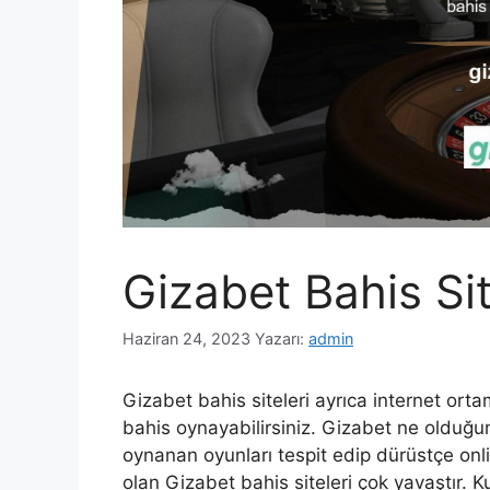
Gizabet Bahis Sit
Haziran 24, 2023
Yazarı:
admin
Gizabet bahis siteleri ayrıca internet orta
bahis oynayabilirsiniz. Gizabet ne olduğu
oynanan oyunları tespit edip dürüstçe onli
olan Gizabet bahis siteleri çok yavaştır. Ku