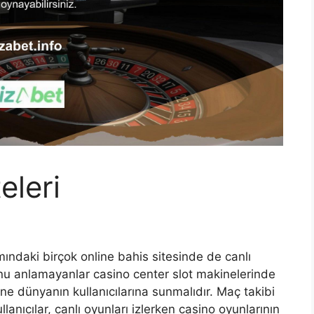
eleri
mındaki birçok online bahis sitesinde de canlı
nu anlamayanlar casino center slot makinelerinde
ne dünyanın kullanıcılarına sunmalıdır. Maç takibi
llanıcılar, canlı oyunları izlerken casino oyunlarının