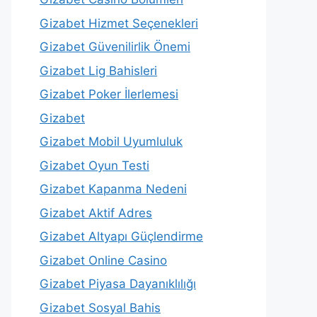
Gizabet Hizmet Seçenekleri
Gizabet Güvenilirlik Önemi
Gizabet Lig Bahisleri
Gizabet Poker İlerlemesi
Gizabet
Gizabet Mobil Uyumluluk
Gizabet Oyun Testi
Gizabet Kapanma Nedeni
Gizabet Aktif Adres
Gizabet Altyapı Güçlendirme
Gizabet Online Casino
Gizabet Piyasa Dayanıklılığı
Gizabet Sosyal Bahis