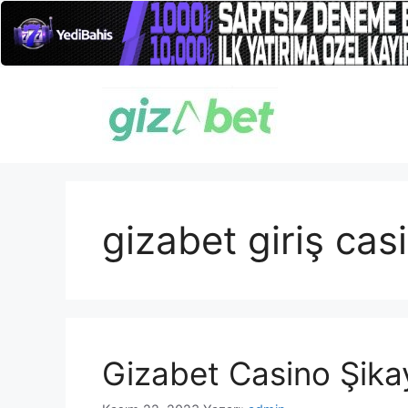
İçeriğe
atla
gizabet giriş casi
Gizabet Casino Şikay