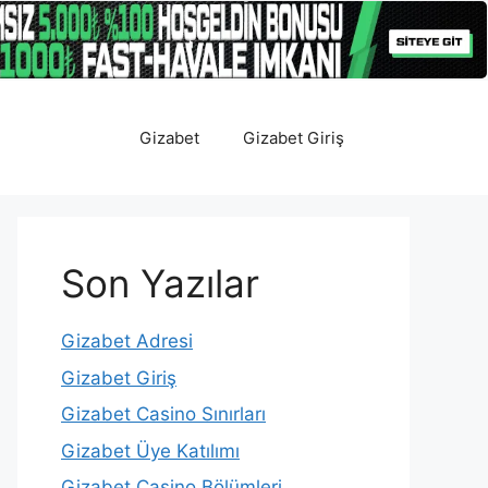
Gizabet
Gizabet Giriş
Son Yazılar
Gizabet Adresi
Gizabet Giriş
Gizabet Casino Sınırları
Gizabet Üye Katılımı
Gizabet Casino Bölümleri