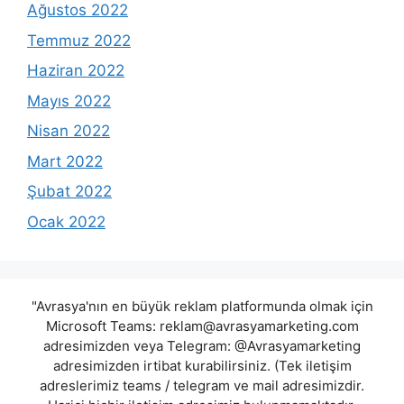
Ağustos 2022
Temmuz 2022
Haziran 2022
Mayıs 2022
Nisan 2022
Mart 2022
Şubat 2022
Ocak 2022
"Avrasya'nın en büyük reklam platformunda olmak için
Microsoft Teams:
reklam@avrasyamarketing.com
adresimizden veya Telegram: @Avrasyamarketing
adresimizden irtibat kurabilirsiniz. (Tek iletişim
adreslerimiz teams / telegram ve mail adresimizdir.