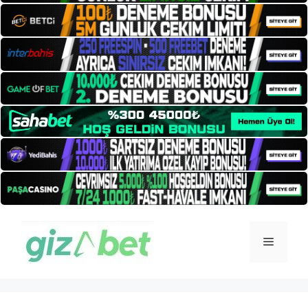
İçeriğe
atla
Menü