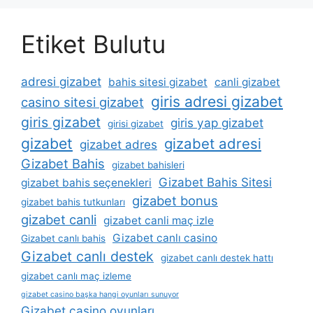
Etiket Bulutu
adresi gizabet
bahis sitesi gizabet
canli gizabet
giris adresi gizabet
casino sitesi gizabet
giris gizabet
giris yap gizabet
girisi gizabet
gizabet
gizabet adresi
gizabet adres
Gizabet Bahis
gizabet bahisleri
Gizabet Bahis Sitesi
gizabet bahis seçenekleri
gizabet bonus
gizabet bahis tutkunları
gizabet canli
gizabet canli maç izle
Gizabet canlı casino
Gizabet canlı bahis
Gizabet canlı destek
gizabet canlı destek hattı
gizabet canlı maç izleme
gizabet casino başka hangi oyunları sunuyor
Gizabet casino oyunları