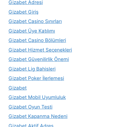
Gizabet Adresi
Gizabet Giriş
Gizabet Casino Sınırları
Gizabet Üye Katılımı
Gizabet Casino Bölümleri
Gizabet Hizmet Seçenekleri
Gizabet Güvenilirlik Önemi
Gizabet Lig Bahisleri
Gizabet Poker İlerlemesi
Gizabet
Gizabet Mobil Uyumluluk
Gizabet Oyun Testi
Gizabet Kapanma Nedeni
Gizabet Aktif Adres