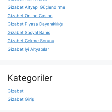
Gizabet Altyapı Güçlendirme
Gizabet Online Casino
Gizabet Piyasa Dayanıklılığı
Gizabet Sosyal Bahis
Gizabet Çekme Sorunu
Gizabet İyi Altyapılar
Kategoriler
Gizabet
Gizabet Giriş