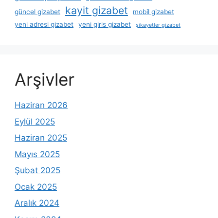
kayit gizabet
güncel gizabet
mobil gizabet
yeni adresi gizabet
yeni giris gizabet
şikayetler gizabet
Arşivler
Haziran 2026
Eylül 2025
Haziran 2025
Mayıs 2025
Şubat 2025
Ocak 2025
Aralık 2024