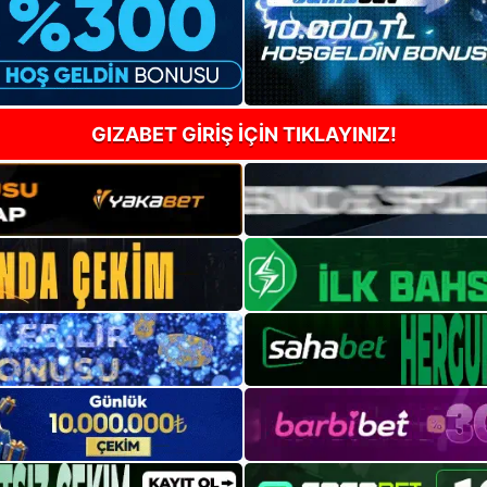
GIZABET GİRİŞ İÇİN TIKLAYINIZ!