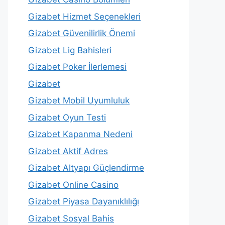
Gizabet Hizmet Seçenekleri
Gizabet Güvenilirlik Önemi
Gizabet Lig Bahisleri
Gizabet Poker İlerlemesi
Gizabet
Gizabet Mobil Uyumluluk
Gizabet Oyun Testi
Gizabet Kapanma Nedeni
Gizabet Aktif Adres
Gizabet Altyapı Güçlendirme
Gizabet Online Casino
Gizabet Piyasa Dayanıklılığı
Gizabet Sosyal Bahis