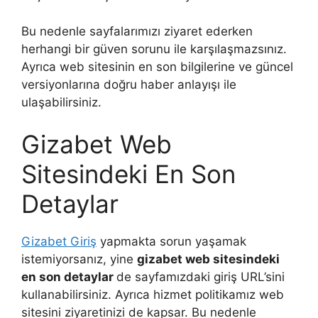
Bu nedenle sayfalarımızı ziyaret ederken
herhangi bir güven sorunu ile karşılaşmazsınız.
Ayrıca web sitesinin en son bilgilerine ve güncel
versiyonlarına doğru haber anlayışı ile
ulaşabilirsiniz.
Gizabet Web
Sitesindeki En Son
Detaylar
Gizabet Giriş
yapmakta sorun yaşamak
istemiyorsanız, yine
gizabet web sitesindeki
en son detaylar
de sayfamızdaki giriş URL’sini
kullanabilirsiniz. Ayrıca hizmet politikamız web
sitesini ziyaretinizi de kapsar. Bu nedenle