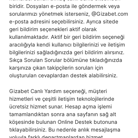
biridir. Dosyaları e-posta ile göndermek veya
sorularımızı yönetmek isterseniz, @Gizabet.com
e-posta adresini seçebilirsiniz. Ayrıca sitede
geri bildirim seçenekleri aktif olarak
kullanılmaktadır. Aktif bir geri bildirim seçeneği
aracılığıyla kendi kullanıcı bilgilerinizi ve iletişim
bilgilerinizi sağladığınızda geri bildirim alırsınız.
Sıkça Sorulan Sorular bölümüne tıkladığınızda
karşınıza çıkan takipçilerin soruları için
oluşturulan cevaplardan destek alabilirsiniz.
Gizabet Canlı Yardım seçeneği, müşteri
hizmetleri ve çeşitli iletişim teknolojilerinde
ücretsiz hizmet sunar. Hesap açma işlemi
tamamlandıktan sonra ana sayfanın sağ alt
köşesinde bulunan Online Destek butonuna
tıklayabilirsiniz. Bu nedenle anlık mesajlaşma
yoluyla farklı departmanlardan hizmet