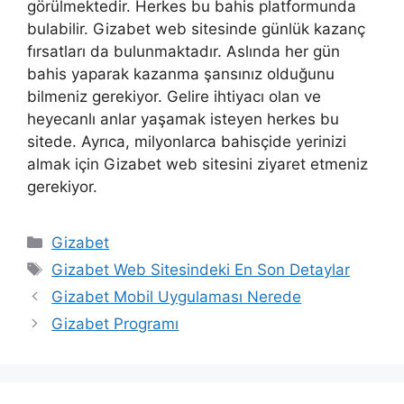
görülmektedir. Herkes bu bahis platformunda
bulabilir. Gizabet web sitesinde günlük kazanç
fırsatları da bulunmaktadır. Aslında her gün
bahis yaparak kazanma şansınız olduğunu
bilmeniz gerekiyor. Gelire ihtiyacı olan ve
heyecanlı anlar yaşamak isteyen herkes bu
sitede. Ayrıca, milyonlarca bahisçide yerinizi
almak için Gizabet web sitesini ziyaret etmeniz
gerekiyor.
Kategoriler
Gizabet
Etiketler
Gizabet Web Sitesindeki En Son Detaylar
Gizabet Mobil Uygulaması Nerede
Gizabet Programı