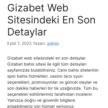
Gizabet Web
Sitesindeki En Son
Detaylar
Eylül 7, 2022
Yazarı:
admin
Gizabet web sitesindeki en son detaylar
Gizabet bahis sitesi ile ilgili tüm detayları
sayfamızda bulabilirsiniz. Canlı bahis sitelerinin
spor bahis hizmetleri, casino tarzı oyun
seçenekleri, promosyonlar ve güncel olaylar ve
son dakika haberleri bir tık uzağınızda. Tüm bu
seçenekler editörlerimiz tarafından incelenir.
Yalnızca doğru ve güvenilir bilgilere
erişebilmeniz için hizmet veriyoruz.