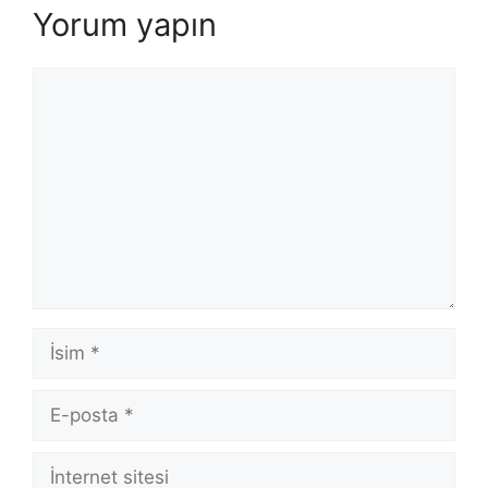
Yorum yapın
Yorum
İsim
E-
posta
İnternet