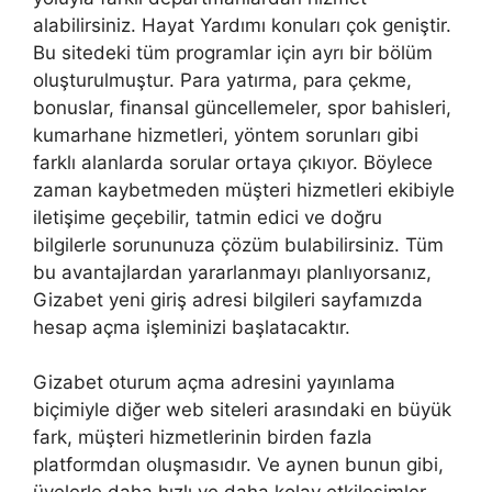
alabilirsiniz. Hayat Yardımı konuları çok geniştir.
Bu sitedeki tüm programlar için ayrı bir bölüm
oluşturulmuştur. Para yatırma, para çekme,
bonuslar, finansal güncellemeler, spor bahisleri,
kumarhane hizmetleri, yöntem sorunları gibi
farklı alanlarda sorular ortaya çıkıyor. Böylece
zaman kaybetmeden müşteri hizmetleri ekibiyle
iletişime geçebilir, tatmin edici ve doğru
bilgilerle sorununuza çözüm bulabilirsiniz. Tüm
bu avantajlardan yararlanmayı planlıyorsanız,
Gizabet yeni giriş adresi bilgileri sayfamızda
hesap açma işleminizi başlatacaktır.
Gizabet oturum açma adresini yayınlama
biçimiyle diğer web siteleri arasındaki en büyük
fark, müşteri hizmetlerinin birden fazla
platformdan oluşmasıdır. Ve aynen bunun gibi,