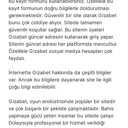
bu kayıt formunu kullanabilirsiniz. Özellikle bu
kayıt formunun doğru bilgilerle doldurulması
gerekmektedir. Güvenilir bir site olarak Gizabet
bunu çok ciddiye alıyor. Sitede tamamen
güvenilir koşullar sağlar. Bu sitenin üyeleri
Gizabet güncel adresini kullanarak giriş yapar.
Sitenin güncel adresi her platformda mevcuttur.
Özellikle Gizabet sosyal medya hesapları çok
faydalı.
İnternette Gizabet hakkında da çeşitli bilgiler
var. Ancak bu bilgilere dayanarak site ile ilgili
çoğu bilgi edinilebilir.
Gizabet, oyun endüstrisinde popüler bir sitedir
ve çok başarılı bir şekilde çalışmaktadır. Bahis
yapmaya gücü yeten insanlar bu sitede çalışır.
Dolayısıyla profesyonel bir hizmet verildiği