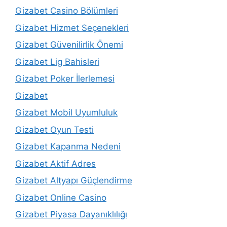
Gizabet Casino Bölümleri
Gizabet Hizmet Seçenekleri
Gizabet Güvenilirlik Önemi
Gizabet Lig Bahisleri
Gizabet Poker İlerlemesi
Gizabet
Gizabet Mobil Uyumluluk
Gizabet Oyun Testi
Gizabet Kapanma Nedeni
Gizabet Aktif Adres
Gizabet Altyapı Güçlendirme
Gizabet Online Casino
Gizabet Piyasa Dayanıklılığı